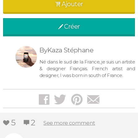
Ajouter
cart
Créer
pen
ByKaza Stéphane
Né dans le sud de la France, je suis un artiste
& designer Français. French artist and
designer, I was born in south of France.
facebook
twitter
pinterest
mail
5
2
heart
notify
See more comment