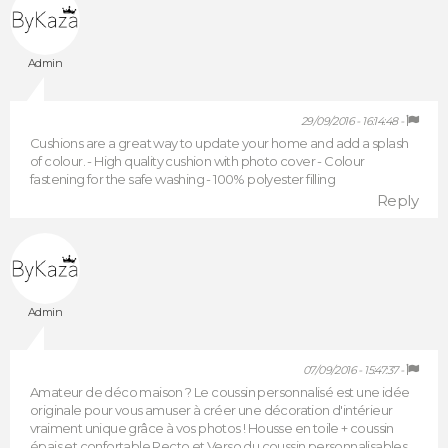
Admin
29/09/2016 - 16:14:48 -
Cushions are a great way to update your home and add a splash
of colour. - High quality cushion with photo cover - Colour
fastening for the safe washing - 100% polyester filling
Reply
Admin
07/09/2016 - 15:47:37 -
Amateur de déco maison ? Le coussin personnalisé est une idée
originale pour vous amuser à créer une décoration d'intérieur
vraiment unique grâce à vos photos ! Housse en toile + coussin
épais et confortable Recto et Verso du coussin personnalisables