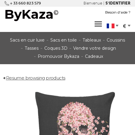
+ 33 660 823 579
S'IDENTIFIER
Bienvenue |
ByKaza
©
Besoin d'aide ?
dropdown
dropdown
Sacs en cuir luxe
Sacs en toile
Tableaux
Coussins
Tasses
Coques 3D
Vendre votre design
Promouvoir Bykaza
Cadeaux
Resume browsing products
back