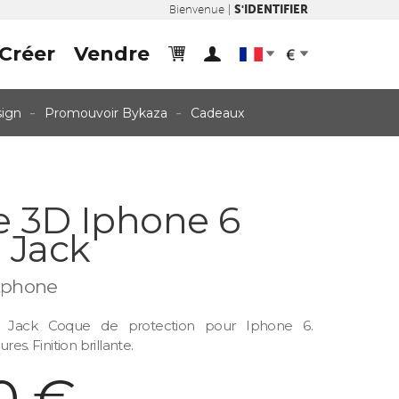
S'IDENTIFIER
Bienvenue |
Créer
Vendre
cart
user
dropdown
dropdown
sign
Promouvoir Bykaza
Cadeaux
 3D Iphone 6
 Jack
tphone
 Jack Coque de protection pour Iphone 6.
res. Finition brillante.
0 €