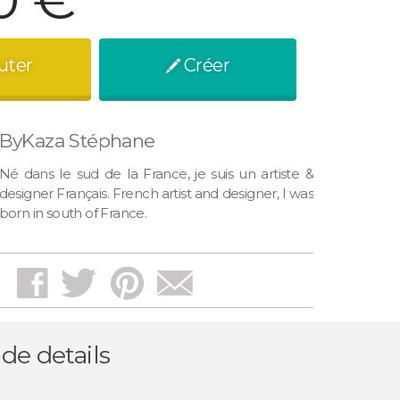
uter
Créer
pen
ByKaza Stéphane
Né dans le sud de la France, je suis un artiste &
designer Français. French artist and designer, I was
born in south of France.
facebook
twitter
pinterest
mail
 de details