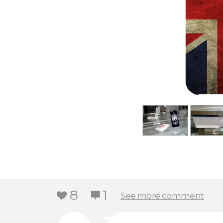
8
1
heart
notify
See more comment