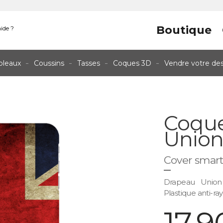
Boutique
ide ?
bleaux
Coussins
Tasses
Coques 3D
Vendre votre de
Coque
Union
Cover smar
Drapeau Union
Plastique anti-rayu
17,9