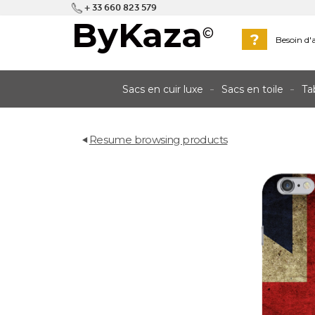
+ 33 660 823 579
ByKaza
©
?
Besoin d'a
Sacs en cuir luxe
Sacs en toile
Ta
Resume browsing products
back