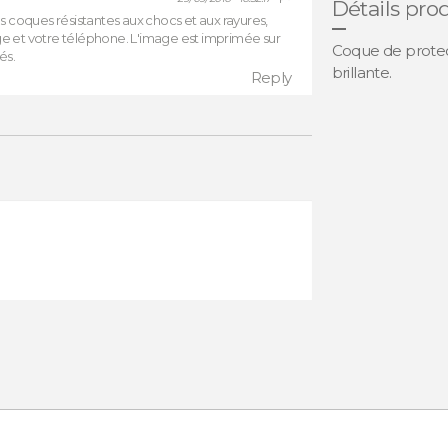
Détails pro
 coques résistantes aux chocs et aux rayures,
age et votre téléphone. L'image est imprimée sur
Coque de protect
és.
brillante.
Reply