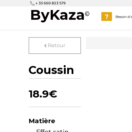
+ 33 660 823 579
ByKaza
©
?
Besoin d'a
Retour
left
Coussin
18.9
€
Matière