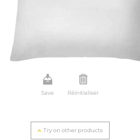
save
delete
Save
Réinitialiser
Try on other products
up