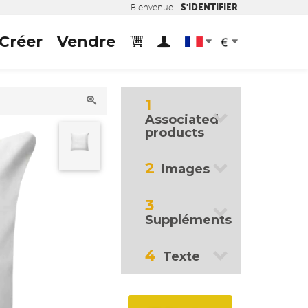
S'IDENTIFIER
Bienvenue |
Créer
Vendre
cart
user
dropdown
dropdown
1
down
Associated
products
down
2
Images
3
down
Suppléments
down
4
Texte