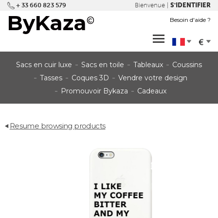
+ 33 660 823 579
S'IDENTIFIER
Bienvenue |
ByKaza
©
Besoin d'aide ?
dropdown
dropdown
Sacs en cuir luxe
Sacs en toile
Tableaux
Coussins
Tasses
Coques 3D
Vendre votre design
Promouvoir Bykaza
Cadeaux
Resume browsing products
back