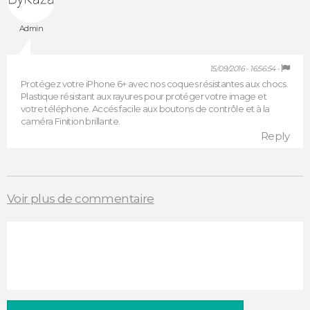
Admin
15/09/2016 - 16:56:54 -
Protégez votre iPhone 6+ avec nos coques résistantes aux chocs.
Plastique résistant aux rayures pour protéger votre image et
votre téléphone. Accés facile aux boutons de contrôle et à la
caméra Finition brillante.
Reply
Voir plus de commentaire