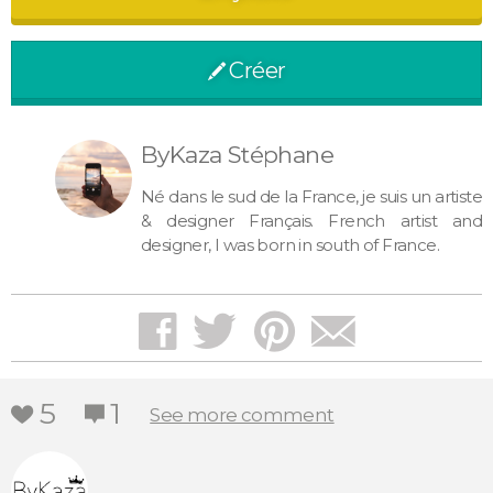
Créer
pen
ByKaza Stéphane
Né dans le sud de la France, je suis un artiste
& designer Français. French artist and
designer, I was born in south of France.
facebook
twitter
pinterest
mail
5
1
heart
notify
See more comment