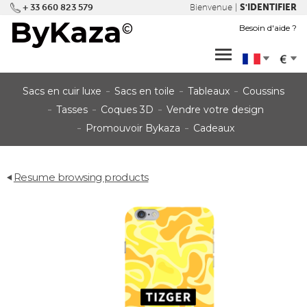
+ 33 660 823 579
S'IDENTIFIER
Bienvenue |
ByKaza
©
Besoin d'aide ?
dropdown
dropdown
Sacs en cuir luxe
Sacs en toile
Tableaux
Coussins
Tasses
Coques 3D
Vendre votre design
Promouvoir Bykaza
Cadeaux
Resume browsing products
back